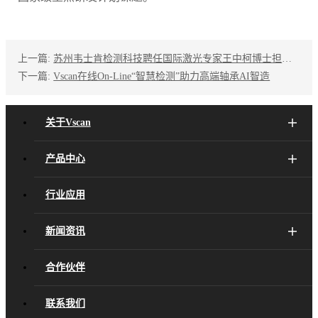
上一篇:
苏州韦士肯检测科技聘任国际激光专家王中柯博士担任首席科学家顾问
下一篇:
Vscan在线On-Line“智慧检测”助力高端轴承AI智造
关于Vscan
产品中心
行业应用
新闻资讯
合作伙伴
联系我们