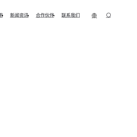
用
新闻资讯
合作伙伴
联系我们