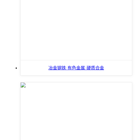
冶金钢铁·有色金属·硬质合金